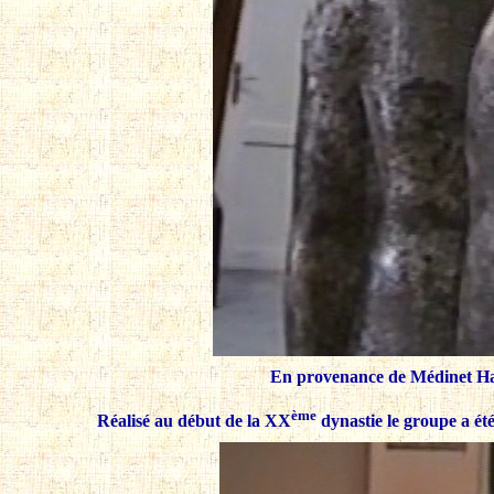
En provenance de Médinet Hab
ème
Réalisé au début de la XX
dynastie le groupe a é