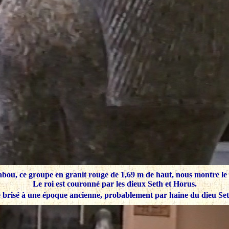
ou, ce groupe en granit rouge de 1,69 m de haut, nous montre l
Le roi est couronné par les dieux Seth et Horus.
té brisé à une époque ancienne, probablement par haine du dieu Set