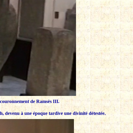
e couronnement de Ramsès III.
h, devenu à une époque tardive une divinité détestée.