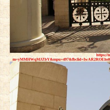
https:/
m=yMMHWqMJZbY&mpu=497&fbclid=IwAR2ROEhs0